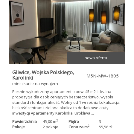
Kredyty
Poleca
Mieszkani
nowa oferta
Gliwice,
Wojska Polskiego,
pod
M5N-MW-1805
Karolinki
mieszkanie na wynajem
Pięknie wykończony apartament o pow. 45 m2. Idealna
klucz
propozycja dla osób ceniących bezpieczeństwo, wysoki
standard i funkcjonalność. Wolny od 1 września Lokalizacja:
bliskość centrum i zielona okolica to dodatkowe atuty
inwestycji Apartamenty Karolinka. Urokliwa ...
2
Powierzchnia
45,00 m
Piętro
3
2
Pokoje
2 pokoje
Cena za m
55,56 zł