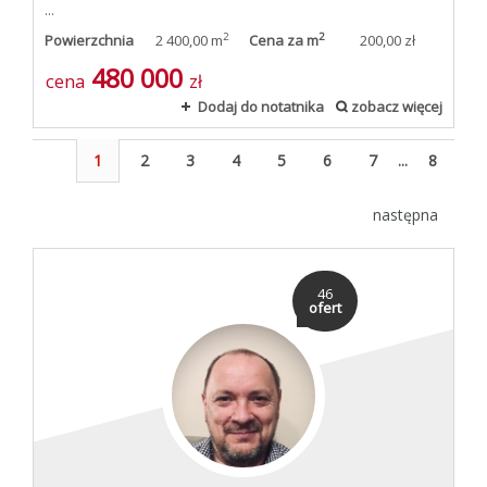
...
2
2
Powierzchnia
2 400,00 m
Cena za m
200,00 zł
480 000
cena
zł
Dodaj do notatnika
zobacz więcej
1
2
3
4
5
6
7
...
8
następna
46
ofert