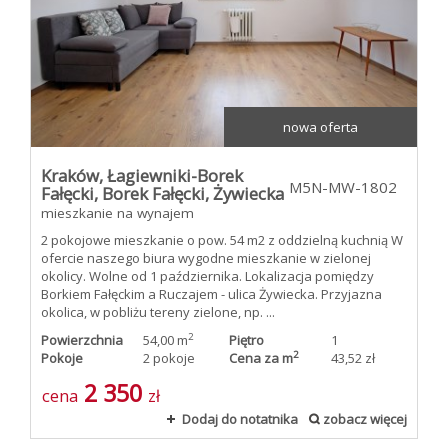
nowa oferta
Kraków,
Łagiewniki-Borek
M5N-MW-1802
Fałęcki,
Borek Fałęcki,
Żywiecka
mieszkanie na wynajem
2 pokojowe mieszkanie o pow. 54 m2 z oddzielną kuchnią W
ofercie naszego biura wygodne mieszkanie w zielonej
okolicy. Wolne od 1 października. Lokalizacja pomiędzy
Borkiem Fałęckim a Ruczajem - ulica Żywiecka. Przyjazna
okolica, w pobliżu tereny zielone, np. ...
2
Powierzchnia
54,00 m
Piętro
1
2
Pokoje
2 pokoje
Cena za m
43,52 zł
2 350
cena
zł
Dodaj do notatnika
zobacz więcej