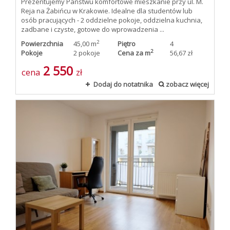
Prezentujemy Państwu komfortowe mieszkanie przy ul. M.
Reja na Żabińcu w Krakowie. Idealne dla studentów lub
osób pracujących - 2 oddzielne pokoje, oddzielna kuchnia,
zadbane i czyste, gotowe do wprowadzenia ...
2
Powierzchnia
45,00 m
Piętro
4
2
Pokoje
2 pokoje
Cena za m
56,67 zł
2 550
cena
zł
Dodaj do notatnika
zobacz więcej