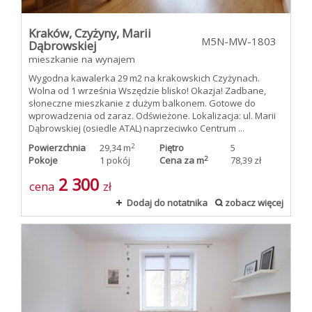
Kraków,
Czyżyny,
Marii
M5N-MW-1803
Dąbrowskiej
mieszkanie na wynajem
Wygodna kawalerka 29 m2 na krakowskich Czyżynach.
Wolna od 1 września Wszędzie blisko! Okazja! Zadbane,
słoneczne mieszkanie z dużym balkonem. Gotowe do
wprowadzenia od zaraz. Odświeżone. Lokalizacja: ul. Marii
Dąbrowskiej (osiedle ATAL) naprzeciwko Centrum ...
2
Powierzchnia
29,34 m
Piętro
5
2
Pokoje
1 pokój
Cena za m
78,39 zł
2 300
cena
zł
Dodaj do notatnika
zobacz więcej