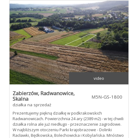
video
Zabierzów,
Radwanowice,
M5N-GS-1800
Skalna
działka na sprzedaż
Prezentujemy piękną działkę w podkrakowskich
Radwanowicach. Powierzchnia 24 ary (2389 m2) - w tej chwili
działka rolna ale już niedługo - przeznaczenie zagrodowe.
W najbliższym otoczeniu Parki krajobrazowe - Dolinki
Racławki, Będkowska, Bolechowicka i Kobylańska. Mnóstwo