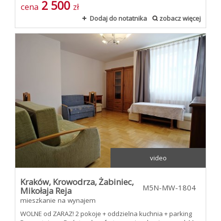
2 500
cena
zł
Dodaj do notatnika
zobacz więcej
video
Kraków,
Krowodrza,
Żabiniec,
M5N-MW-1804
Mikołaja Reja
mieszkanie na wynajem
WOLNE od ZARAZ! 2 pokoje + oddzielna kuchnia + parking