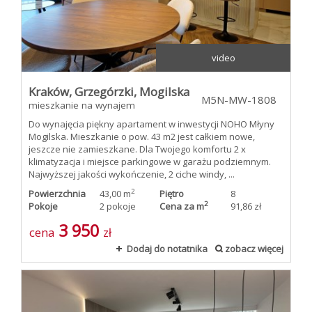
Kup
video
Mieszkani
Kraków,
Grzegórzki,
Mogilska
M5N-MW-1808
mieszkanie na wynajem
Do wynajęcia piękny apartament w inwestycji NOHO Młyny
Domy
Mogilska. Mieszkanie o pow. 43 m2 jest całkiem nowe,
jeszcze nie zamieszkane. Dla Twojego komfortu 2 x
klimatyzacja i miejsce parkingowe w garażu podziemnym.
Najwyższej jakości wykończenie, 2 ciche windy, ...
Dzialki
2
Powierzchnia
43,00 m
Piętro
8
2
Pokoje
2 pokoje
Cena za m
91,86 zł
3 950
cena
zł
Wynajmi
Dodaj do notatnika
zobacz więcej
Mieszkani