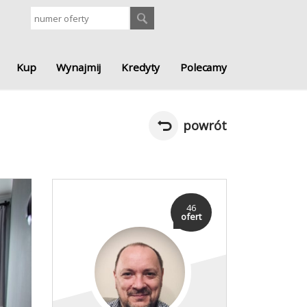
Kup
Wynajmij
Kredyty
Polecamy
powrót
46
ofert