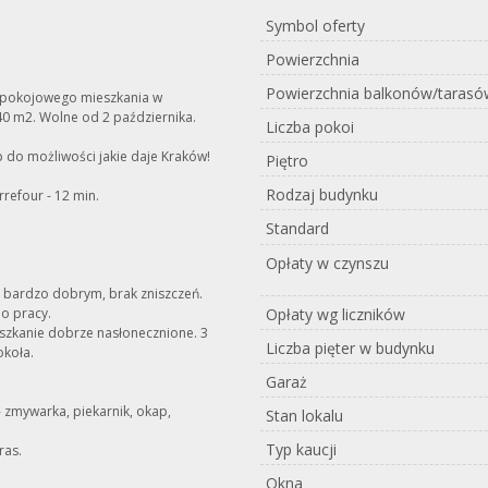
Symbol oferty
Powierzchnia
Powierzchnia balkonów/tarasó
2 pokojowego mieszkania w
0 m2. Wolne od 2 października.
Liczba pokoi
p do możliwości jakie daje Kraków!
Piętro
Rodzaj budynku
rrefour - 12 min.
Standard
Opłaty w czynszu
e bardzo dobrym, brak zniszczeń.
Opłaty wg liczników
do pracy.
eszkanie dobrze nasłonecznione. 3
Liczba pięter w budynku
okoła.
Garaż
- zmywarka, piekarnik, okap,
Stan lokalu
Typ kaucji
ras.
Okna