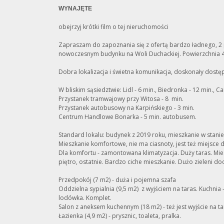
WYNAJĘTE
obejrzyj krótki film o tej nieruchomości
Zapraszam do zapoznania się z ofertą bardzo ładnego, 
nowoczesnym budynku na Woli Duchackiej. Powierzchnia 4
Dobra lokalizacja i świetna komunikacja, doskonały dostę
W bliskim sąsiedztwie: Lidl - 6 min., Biedronka - 12 min., Ca
Przystanek tramwajowy przy Witosa - 8 min.
Przystanek autobusowy na Karpińskiego - 3 min.
Centrum Handlowe Bonarka - 5 min. autobusem.
Standard lokalu: budynek z 2019 roku, mieszkanie w stani
Mieszkanie komfortowe, nie ma ciasnoty, jest też miejsce 
Dla komfortu - zamontowana klimatyzacja. Duży taras. Mi
piętro, ostatnie. Bardzo ciche mieszkanie. Dużo zieleni do
Przedpokój (7 m2) - duża i pojemna szafa
Oddzielna sypialnia (9,5 m2) z wyjściem na taras. Kuchnia 
lodówka. Komplet.
Salon z aneksem kuchennym (18 m2) - też jest wyjście na ta
Łazienka (4,9 m2) - prysznic, toaleta, pralka.