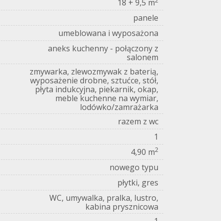
2
18 + 9,5 m
panele
umeblowana i wyposażona
aneks kuchenny - połączony z
salonem
zmywarka, zlewozmywak z baterią,
wyposażenie drobne, sztućce, stół,
płyta indukcyjna, piekarnik, okap,
meble kuchenne na wymiar,
lodówko/zamrażarka
razem z wc
1
2
4,90 m
nowego typu
płytki, gres
WC, umywalka, pralka, lustro,
kabina prysznicowa
1