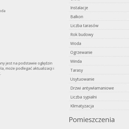
Instalacje
woda
Balkon
Liczba tarasów
Rok budowy
Woda
Ogrzewanie
Winda
any jest na podstawie oględzin
a, może podlegać aktualizacji i
Tarasy
.
Usytuowanie
Drzwi antywłamaniowe
Liczba sypialni
Klimatyzacja
Pomieszczenia