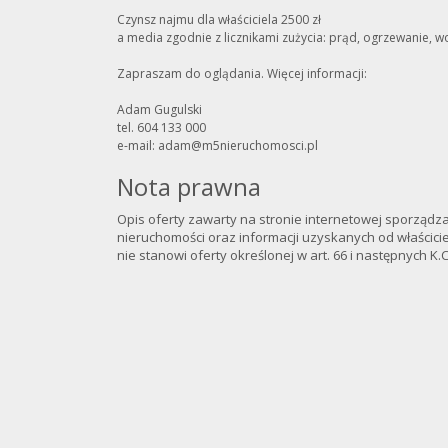
Czynsz najmu dla właściciela 2500 zł
a media zgodnie z licznikami zużycia: prąd, ogrzewanie, 
Zapraszam do oglądania. Więcej informacji:
Adam Gugulski
tel. 604 133 000
e-mail: adam@m5nieruchomosci.pl
Nota prawna
Opis oferty zawarty na stronie internetowej sporządz
nieruchomości oraz informacji uzyskanych od właściciel
nie stanowi oferty określonej w art. 66 i następnych K.C