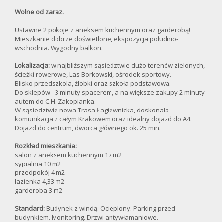
Wolne od zaraz.
Ustawne 2 pokoje z aneksem kuchennym oraz garderobą!
Mieszkanie dobrze doświetlone, ekspozycja południo-
wschodnia. Wygodny balkon.
Lokalizacja:
w najbliższym sąsiedztwie dużo terenów zielonych,
ścieżki rowerowe, Las Borkowski, ośrodek sportowy.
Blisko przedszkola, żłobki oraz szkoła podstawowa.
Do sklepów - 3 minuty spacerem, a na większe zakupy 2 minuty
autem do C.H. Zakopianka.
W sąsiedztwie nowa Trasa Łagiewnicka, doskonała
komunikacja z całym Krakowem oraz idealny dojazd do A4.
Dojazd do centrum, dworca głównego ok. 25 min.
Rozkład mieszkania:
salon z aneksem kuchennym 17 m2
sypialnia 10 m2
przedpokój 4 m2
łazienka 4,33 m2
garderoba 3 m2
Standard:
Budynek z windą. Ocieplony. Parking przed
budynkiem. Monitoring. Drzwi antywłamaniowe.