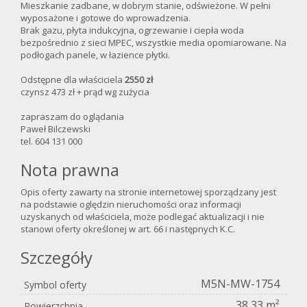
Mieszkanie zadbane, w dobrym stanie, odświeżone. W pełni
wyposażone i gotowe do wprowadzenia.
Brak gazu, płyta indukcyjna, ogrzewanie i ciepła woda
bezpośrednio z sieci MPEC, wszystkie media opomiarowane. Na
podłogach panele, w łazience płytki.
Odstępne dla właściciela
2550 zł
czynsz 473 zł + prąd wg zużycia
zapraszam do oglądania
Paweł Bilczewski
tel. 604 131 000
Nota prawna
Opis oferty zawarty na stronie internetowej sporządzany jest
na podstawie oględzin nieruchomości oraz informacji
uzyskanych od właściciela, może podlegać aktualizacji i nie
stanowi oferty określonej w art. 66 i następnych K.C.
Szczegóły
M5N-MW-1754
Symbol oferty
38,33 m²
Powierzchnia