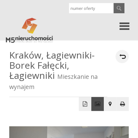
Strona
Kraków,
Łagiewniki-
Borek Fałęcki,
główna
Oferty
Łagiewniki
Mieszkanie na
wynajem
Sprzedaż
Wynajem
+
−
Kontakt