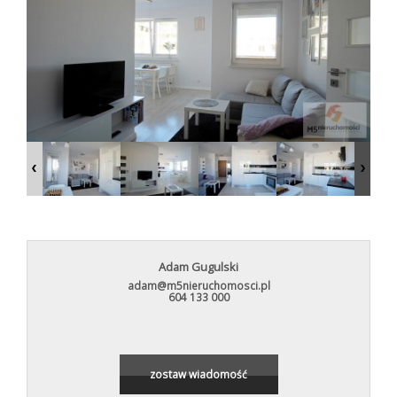
Kup
Mieszkani
Domy
Dzialki
Adam Gugulski
adam@m5nieruchomosci.pl
Leaflet
|
©
OpenStreetMap
contributors
604 133 000
Wynajmi
Mieszkani
zostaw wiadomość