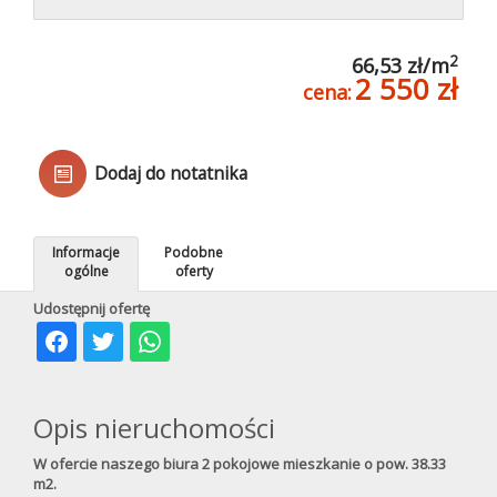
Kredyty
2
66,53 zł/m
2 550 zł
cena:
Poleca
Dodaj do notatnika
Mieszkani
Informacje
Podobne
pod
ogólne
oferty
Udostępnij ofertę
klucz
Opis nieruchomości
W ofercie naszego biura 2 pokojowe mieszkanie o pow. 38.33
m2.