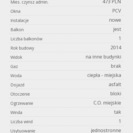
473 PLN
Mies. czynsz admin.
PCV
Okna
nowe
Instalacje
jest
Balkon
1
Liczba balkonów
2014
Rok budowy
na inne budynki
Widok
brak
Gaz
ciepła - miejska
Woda
asfalt
Dojazd
bloki
Otoczenie
C.O. miejskie
Ogrzewanie
tak
Winda
1
Liczba wind
jednostronne
Usytuowanie