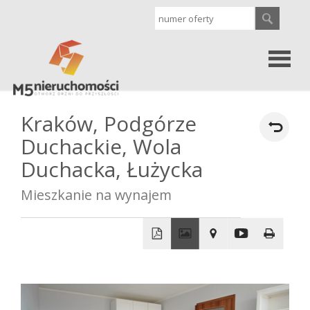
Strona
Kraków,
Podgórze
Duchackie,
Wola
główna
Oferty
Duchacka,
Łużycka
Mieszkanie na wynajem
Sprzedaż
Wynajem
+
−
Kontakt