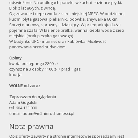
odświeżone. Na podłogach panele, w kuchni i łazience płytki.
Blok z lat 80-ych, z windą.
Ogrzewanie i ciepła woda z sieci miejskiej MPEC. W oddzielnej
kuchni płyta gazowa, piekarnik, lodówka, zmywarka 60 cm.
Sprzęt markowy, sprawny i działający. W przedpokoju duża i
pojemna szafa. W łazience pralka, wanna, ciepła woda z sieci
miejskiej (brak piecyka gazowego).
W budynku UPC - internet oraz kablówka. Możliwość
parkowania przed budynkiem.
Opłaty
kwota odstępnego 2800 zł
czynsz na 3 osoby 1100 zł + prąd + gaz
kaucja.
WOLNE od zaraz
Zapraszam do oglądania
Adam Gugulski
tel. 604 133 000
e-mail: adam@m5nieruchomosci.pl
Nota prawna
Opis oferty zawarty na stronie internetowej sporządzany jest