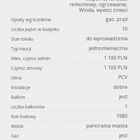
remontowy, ogrzewanie,
Winda, wywóz śmieci
gaz, prąd
Opłaty wg liczników
10
Liczba pięter w budynku
do wprowadzenia
Stan lokalu
jednomiesięczna
Typ kaucji
1 100 PLN
Mies. czynsz admin.
1 100 PLN
Czynsz zimowy
PCV
Okna
dobre
Instalacje
jest
Balkon
1
Liczba balkonów
1980
Rok budowy
panorama miasta
Widok
jest
Gaz