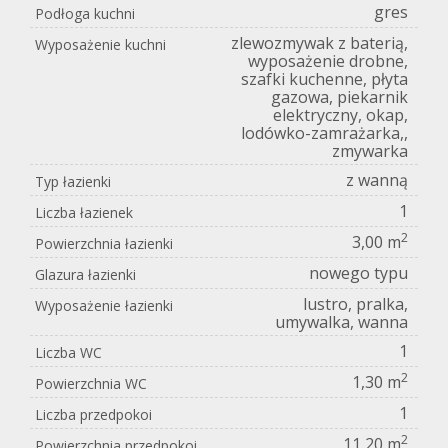
gres
Podłoga kuchni
zlewozmywak z baterią,
Wyposażenie kuchni
wyposażenie drobne,
szafki kuchenne, płyta
gazowa, piekarnik
elektryczny, okap,
lodówko-zamrażarka,,
zmywarka
z wanną
Typ łazienki
1
Liczba łazienek
2
3,00 m
Powierzchnia łazienki
nowego typu
Glazura łazienki
lustro, pralka,
Wyposażenie łazienki
umywalka, wanna
1
Liczba WC
2
1,30 m
Powierzchnia WC
1
Liczba przedpokoi
2
11,20 m
Powierzchnia przedpokoi