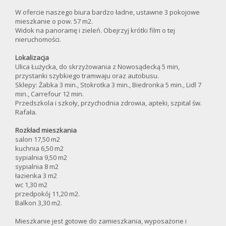
W ofercie naszego biura bardzo ładne, ustawne 3 pokojowe
mieszkanie o pow. 57 m2.
Widok na panoramę i zieleń. Obejrzyj krótki film o tej
nieruchomości.
Lokalizacja
Ulica Łużycka, do skrzyżowania z Nowosądecką 5 min,
przystanki szybkiego tramwaju oraz autobusu.
Sklepy: Żabka 3 min., Stokrotka 3 min., Biedronka 5 min., Lidl 7
min., Carrefour 12 min.
Przedszkola i szkoły, przychodnia zdrowia, apteki, szpital św.
Rafała.
Rozkład mieszkania
salon 17,50 m2
kuchnia 6,50 m2
sypialnia 9,50 m2
sypialnia 8 m2
łazienka 3 m2
wc 1,30 m2
przedpokój 11,20 m2.
Balkon 3,30 m2.
Mieszkanie jest gotowe do zamieszkania, wyposażone i